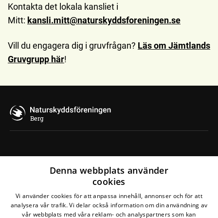
Kontakta det lokala kansliet i
Mitt:
kansli.mitt@naturskyddsforeningen.se
Vill du engagera dig i gruvfrågan?
Läs om Jämtlands
Gruvgrupp här
!
Berg
Denna webbplats använder
Hitta Naturskyddsföreningen på sociala medier
cookies
⬇️
Vi använder cookies för att anpassa innehåll, annonser och för att
analysera vår trafik. Vi delar också information om din användning av
vår webbplats med våra reklam- och analyspartners som kan